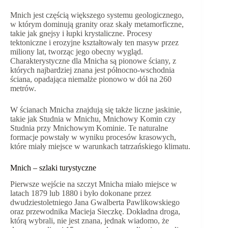
Mnich jest częścią większego systemu geologicznego,
w którym dominują granity oraz skały metamorficzne,
takie jak gnejsy i łupki krystaliczne. Procesy
tektoniczne i erozyjne kształtowały ten masyw przez
miliony lat, tworząc jego obecny wygląd.
Charakterystyczne dla Mnicha są pionowe ściany, z
których najbardziej znana jest północno-wschodnia
ściana, opadająca niemalże pionowo w dół na 260
metrów.
W ścianach Mnicha znajdują się także liczne jaskinie,
takie jak Studnia w Mnichu, Mnichowy Komin czy
Studnia przy Mnichowym Kominie. Te naturalne
formacje powstały w wyniku procesów krasowych,
które miały miejsce w warunkach tatrzańskiego klimatu.
Mnich – szlaki turystyczne
Pierwsze wejście na szczyt Mnicha miało miejsce w
latach 1879 lub 1880 i było dokonane przez
dwudziestoletniego Jana Gwalberta Pawlikowskiego
oraz przewodnika Macieja Sieczkę. Dokładna droga,
którą wybrali, nie jest znana, jednak wiadomo, że