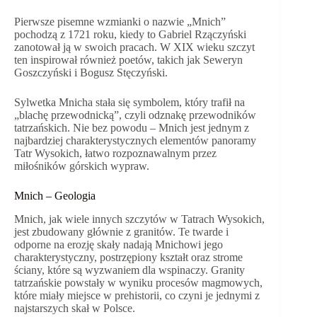
Pierwsze pisemne wzmianki o nazwie „Mnich”
pochodzą z 1721 roku, kiedy to Gabriel Rzączyński
zanotował ją w swoich pracach. W XIX wieku szczyt
ten inspirował również poetów, takich jak Seweryn
Goszczyński i Bogusz Stęczyński.
Sylwetka Mnicha stała się symbolem, który trafił na
„blachę przewodnicką”, czyli odznakę przewodników
tatrzańskich. Nie bez powodu – Mnich jest jednym z
najbardziej charakterystycznych elementów panoramy
Tatr Wysokich, łatwo rozpoznawalnym przez
miłośników górskich wypraw.
Mnich – Geologia
Mnich, jak wiele innych szczytów w Tatrach Wysokich,
jest zbudowany głównie z granitów. Te twarde i
odporne na erozję skały nadają Mnichowi jego
charakterystyczny, postrzępiony kształt oraz strome
ściany, które są wyzwaniem dla wspinaczy. Granity
tatrzańskie powstały w wyniku procesów magmowych,
które miały miejsce w prehistorii, co czyni je jednymi z
najstarszych skał w Polsce.