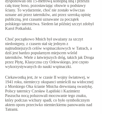
dysponowali oni 15-metrową konopną liną i przeszli
całą trasę boso, pozostawiając obuwie u podstawy
ściany. To wydarzenie, choć nie zostało wówczas
uznane ani przez taterników, ani przez szeroką opinię
publiczną, jest czasami uznawane za początek
polskiego taternictwa. Siedem lat później szczyt zdobył
Karol Potkański.
Choć początkowo Mnich był uważany za szczyt
niedostępny, z czasem stał się jednym z
najtrudniejszych celów wspinaczkowych w Tatrach, a
dziś jest bardzo popularnym miejscem wśród
taterników. Wiele z łatwiejszych dróg, takich jak Droga
przez Płytę, Klasyczna czy Orłowskiego, jest często
wykorzystywanych do nauki wspinaczki.
Ciekawostką jest, że w czasie II wojny światowej, w
1941 roku, niemieccy okupanci umieścili na widocznej
z Morskiego Oka ścianie Mnicha drewnianą swastykę.
Polscy taternicy Czesław Łapiński i Kazimierz
Paszucha nocą poluzowali mocowanie tego znaku,
który podczas wichury spadł, co było symbolicznym
aktem oporu przeciwko niemieckiemu panowaniu nad
Tatrami.