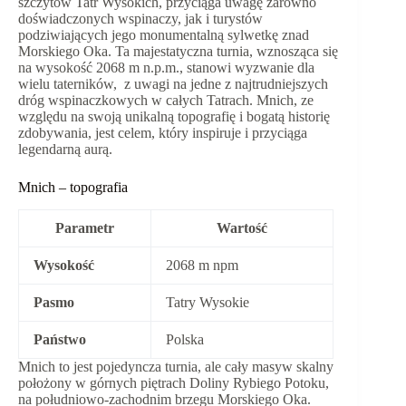
szczytów Tatr Wysokich, przyciąga uwagę zarówno
doświadczonych wspinaczy, jak i turystów
podziwiających jego monumentalną sylwetkę znad
Morskiego Oka. Ta majestatyczna turnia, wznosząca się
na wysokość 2068 m n.p.m., stanowi wyzwanie dla
wielu taterników, z uwagi na jedne z najtrudniejszych
dróg wspinaczkowych w całych Tatrach. Mnich, ze
względu na swoją unikalną topografię i bogatą historię
zdobywania, jest celem, który inspiruje i przyciąga
legendarną aurą.
Mnich – topografia
Parametr
Wartość
Wysokość
2068 m npm
Pasmo
Tatry Wysokie
Państwo
Polska
Mnich to jest pojedyncza turnia, ale cały masyw skalny
położony w górnych piętrach Doliny Rybiego Potoku,
na południowo-zachodnim brzegu Morskiego Oka.