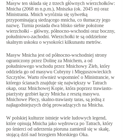
Masyw ten składa się z trzech głównych wierzchołków:
Mnicha (2068 m n.p.m.), Mniszka (ok. 2045 m) oraz
Ministranta. Mnich wyróżnia się sylwetką
przypominającą siedzącego mnicha, co tłumaczy jego
nazwę. Turnia posiada dwa blisko siebie położone
wierzchołki – główny, północno-wschodni oraz boczny,
południowo-zachodni. Wierzchołki te są oddzielone
skalnym uskoku o wysokości kilkunastu metrów.
Masyw Mnicha jest od północno-wschodniej strony
ograniczony przez Dolinę za Mnichem, a od
południowego wschodu przez Mnichowy Żleb, który
oddziela go od masywu Cubryny i Mięguszowieckich
Szczytów. Warto również wspomnieć o Ministrancie, w
którego ścianach znajduje się największy w Tatrach
okap, oraz Mnichowej Kopie, która poprzez trawiasto-
piarżysty grzbiet łączy Mnicha z resztą masywu.
Mnichowe Plecy, skalno-trawiasty taras, są jedną z
najłagodniejszych dróg prowadzących na Mnicha.
W polskiej kulturze istnieje wiele ludowych legend,
które opisują Mnicha jako wędrowca po Tatrach, który
po śmierci od uderzenia pioruna zamienił się w skałę,
stojącą dziś nad brzegiem Morskiego Oka.